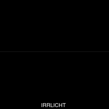
Neuer Remix online
Neue
IRRLICHT