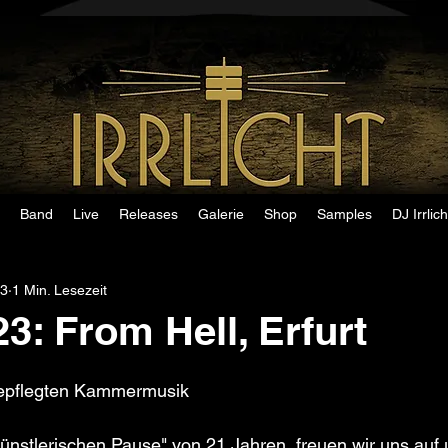
Band
Live
Releases
Galerie
Shop
Samples
DJ Irrlich
23
1 Min. Lesezeit
3: From Hell, Erfurt
gepflegten Kammermusik
ünstlerischen Pause" von 21 Jahren, freuen wir uns auf