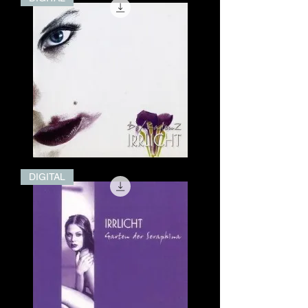
die
Nacht
(MCD)
(Digital)
De/Kadenz
DIGITAL
(Digital)