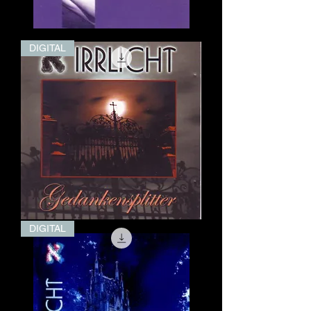
Garten
DIGITAL
der
Seraphina
(Digital)
Gedankensplitter
DIGITAL
(EP)
(Digital)