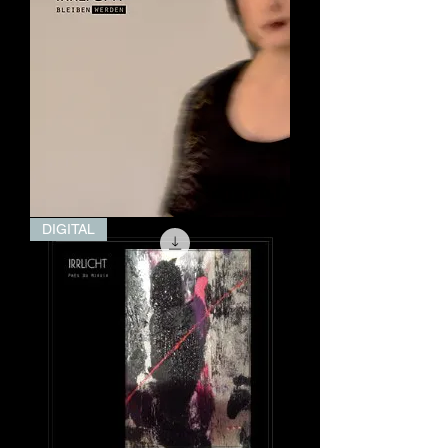
Bleiben
DIGITAL
-
Werden
(EP)
(Digital)