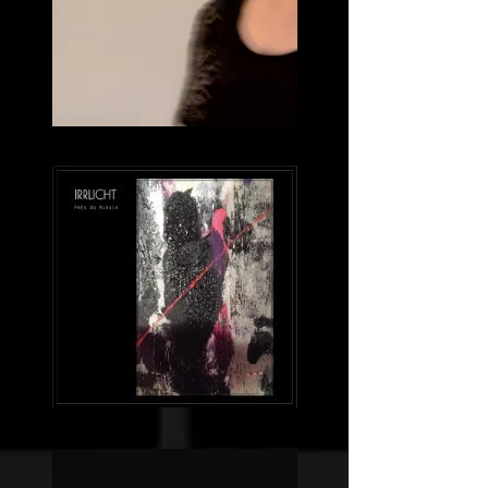
Bleiben
-
Werden
(EP)
Près
du
miroir