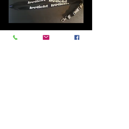
Lanyard
(Schlüsselband)
Kugelschreiber
Deal