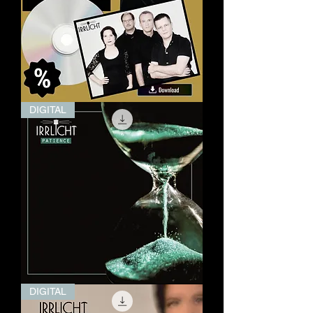
Feuerkind
DIGITAL
Fanbox
Patience
DIGITAL
(Digital)