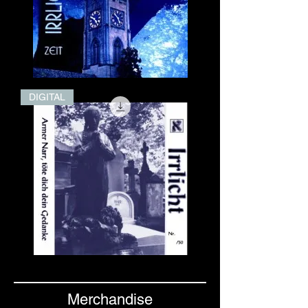
Zeit
DIGITAL
(Digital)
Armer
Narr,
töte
dich
Merchandise
dein