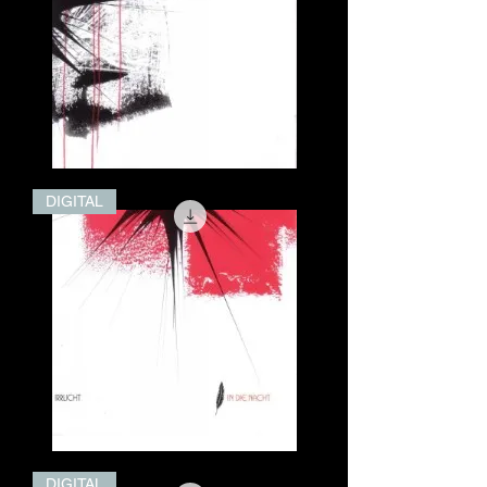
End.klang
DIGITAL
(Digital)
In
DIGITAL