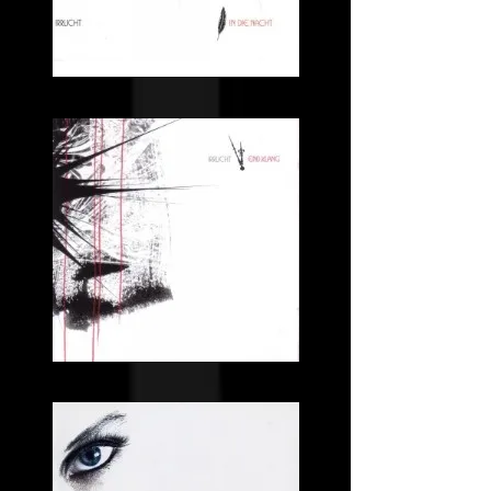
In
die
Nacht
(MCD)
Endklang