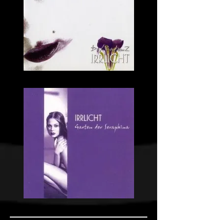
De/KadenZ
Garten
der
Seraphina