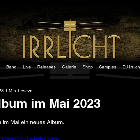
Band
Live
Releases
Galerie
Shop
Samples
DJ Irrlich
23
1 Min. Lesezeit
lbum im Mai 2023
3
hen im Mai ein neues Album.
com/watch?v=4gyNsNhhwpo