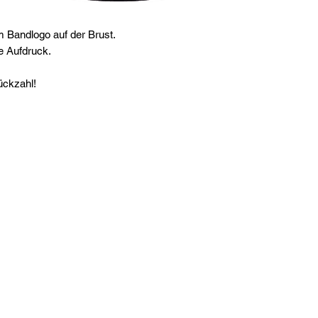
m Bandlogo auf der Brust.
 Aufdruck.
tückzahl!